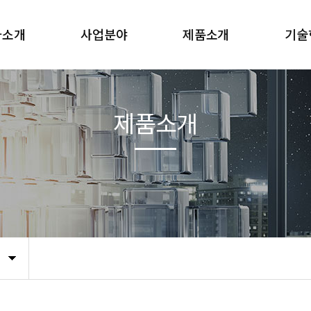
사소개
사업분야
제품소개
기술
사말
사업분야
단열재
인증
연혁
흡음재
제품소개
직도
포장·완충재
는 길
차음재
패킹
점착