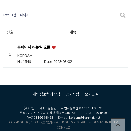
Total 1건
1 페이지
번호
제목
홈페이지 리뉴얼 오픈
1
KOFOAM
Hit 1549
Date 2023-03-02
개인정보처리방침
공지사항
오시는길
(주)코폼
대표 : 임종권
사업자등록번호 : 137-81-29991
주소 : 경기도 김포시 하성면 월하로 586-43
TEL : 031-989-8480
FAX : 031-989-8483
E-mail : kofoam@hanmail.net
COPYRIGHT(C) 2023 -
- ALL RIGHTS RESERVED. - CREATIVE BY INTER
KOFOAM
COMMUZ